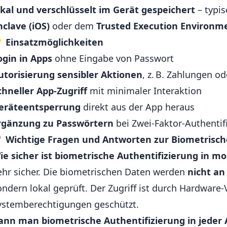
okal und verschlüsselt im Gerät gespeichert
– typi
nclave (iOS)
oder dem
Trusted Execution Environme

Einsatzmöglichkeiten
ogin in Apps
ohne Eingabe von Passwort
utorisierung sensibler Aktionen
, z. B. Zahlungen o
chneller App-Zugriff
mit minimaler Interaktion
eräteentsperrung
direkt aus der App heraus
rgänzung zu Passwörtern
bei Zwei-Faktor-Authentif
❓
Wichtige Fragen und Antworten zur Biometrisch
ie sicher ist biometrische Authentifizierung in mo
ehr sicher. Die biometrischen Daten werden
nicht an
ondern lokal geprüft. Der Zugriff ist durch Hardware
ystemberechtigungen geschützt.
ann man biometrische Authentifizierung in jeder