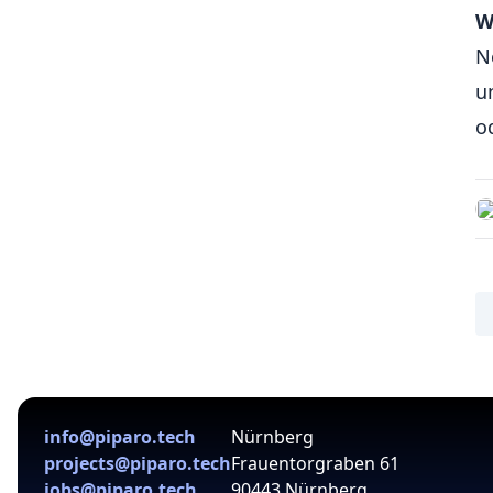
W
N
u
o
info@piparo.tech
Nürnberg
projects@piparo.tech
Frauentorgraben 61
jobs@piparo.tech
90443 Nürnberg