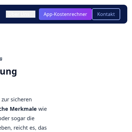
Über Uns
App-Kostenrechner
Kontakt
ir / Team
)
ooling & Tech Stack
keln
Blog
ng
Aktuelle Insights zu App-
otyping
-platform
Entwicklung, Technologien und
erung
Trends
twicklung?
Glossar
Kompakte Erklärungen zu
wichtigen Begriffen der App-
 zur sicheren
Entwicklung
iche Merkmale
wie
der sogar die
ben, reicht es, das