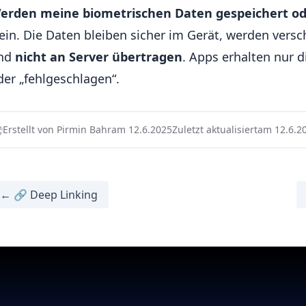
erden meine biometrischen Daten gespeichert o
ein. Die Daten bleiben sicher im Gerät, werden versc
nd
nicht an Server übertragen
. Apps erhalten nur di
der „fehlgeschlagen“.
Erstellt von Pirmin Bahr
am 12.6.2025
Zuletzt aktualisiert
am 12.6.2
← 🔗 Deep Linking