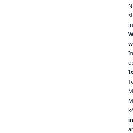
N
🎥 Medienwiedergabe (Audio,
Video)
s
🔄 Hintergrundprozesse (z. B.
i
Downloads, Synchronisation)
W
🔄 App-Version Check / Update-
Meldungen
w
📅 Kalenderintegration
I
🧠 State-Management
o
📝 Formulare
I
T
M
M
k
i
a