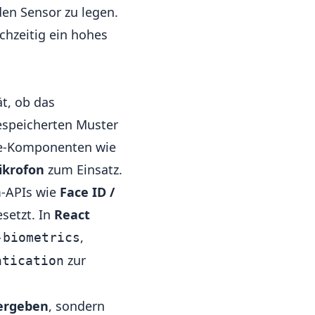
den Sensor zu legen.
chzeitig ein hohes
ät, ob das
espeicherten Muster
re-Komponenten wie
ikrofon
zum Einsatz.
m-APIs wie
Face ID /
etzt. In
React
,
-biometrics
zur
ntication
bergeben
, sondern