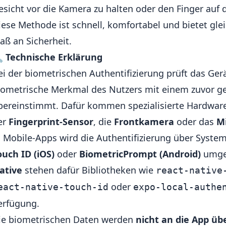
esicht vor die Kamera zu halten oder den Finger auf 
iese Methode ist schnell, komfortabel und bietet glei
aß an Sicherheit.

Technische Erklärung
ei der biometrischen Authentifizierung prüft das Ger
iometrische Merkmal des Nutzers mit einem zuvor g
bereinstimmt. Dafür kommen spezialisierte Hardwa
er
Fingerprint-Sensor
, die
Frontkamera
oder das
M
n Mobile-Apps wird die Authentifizierung über Syste
ouch ID (iOS)
oder
BiometricPrompt (Android)
umges
ative
stehen dafür Bibliotheken wie
react-native
oder
eact-native-touch-id
expo-local-authe
erfügung.
ie biometrischen Daten werden
nicht an die App ü