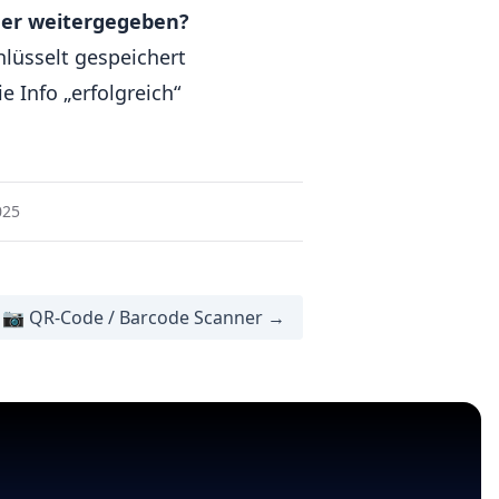
der weitergegeben?
hlüsselt gespeichert
e Info „erfolgreich“
025
📷 QR-Code / Barcode Scanner →