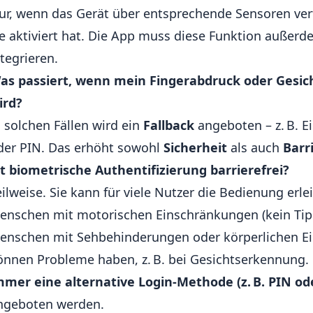
ur, wenn das Gerät über entsprechende Sensoren ver
ie aktiviert hat. Die App muss diese Funktion außerde
ntegrieren.
as passiert, wenn mein Fingerabdruck oder Gesic
ird?
n solchen Fällen wird ein
Fallback
angeboten – z. B. 
der PIN. Das erhöht sowohl
Sicherheit
als auch
Barr
st biometrische Authentifizierung barrierefrei?
eilweise. Sie kann für viele Nutzer die Bedienung erlei
enschen mit motorischen Einschränkungen (kein Tip
enschen mit Sehbehinderungen oder körperlichen E
önnen Probleme haben, z. B. bei Gesichtserkennung.
mmer eine alternative Login-Methode (z. B. PIN od
ngeboten werden.