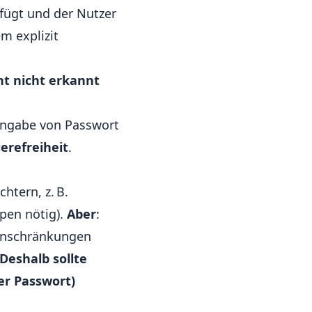
fügt und der Nutzer
m explizit
ht nicht erkannt
Eingabe von Passwort
ierefreiheit
.
chtern, z. B.
pen nötig).
Aber
:
inschränkungen
Deshalb sollte
er Passwort)