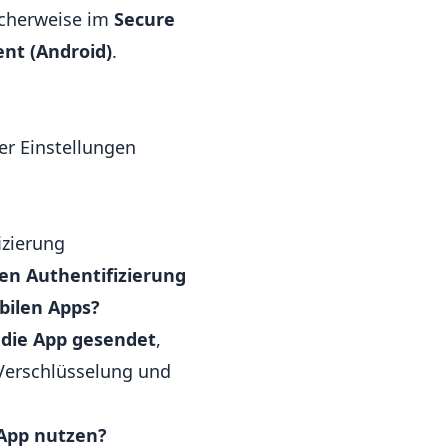
scherweise im
Secure
nt (Android)
.
der Einstellungen
izierung
en Authentifizierung
bilen Apps?
 die App gesendet
,
-Verschlüsselung und
 App nutzen?