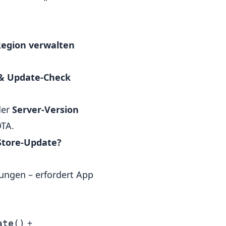
egion verwalten
 & Update-Check
der
Server-Version
TA.
Store-Update?
ungen – erfordert App
+
ate()