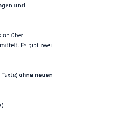
ungen und
sion über
ttelt. Es gibt zwei
 Texte)
ohne neuen
)
)