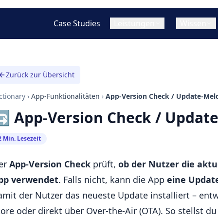
Case Studies
Leistungen
Wissen
W
App Design (UI/UX
Zurück zur Übersicht
Cross-Platform / Hybride App
T
Mobile App vs. Web App (PWA)
Warum eine App entwic
Konzept & Strategie
Entwicklung
lassen?
ctionary
Hybrid App vs. Native App
›
App-Funktionalitäten
›
App-Version Check / Update-Me
Wireframing & Prot
Flutter App Entwicklung
Was ist hybride / cross
🔄 App-Version Check / Updat
Cross-Platform Apps im Vergleich
App Entwicklung?
UI/UX Design
React Native App Entwicklung
Web App Entwicklung
Was kostet eine App-En
2 Min. Lesezeit
Statische Websites
er
App-Version Check
prüft,
ob der Nutzer die aktu
Progressive Web Apps (PWAs)
pp verwendet
. Falls nicht, kann die App
eine Updat
amit der Nutzer das neueste Update installiert – en
tore oder direkt über Over-the-Air (OTA). So stellst du