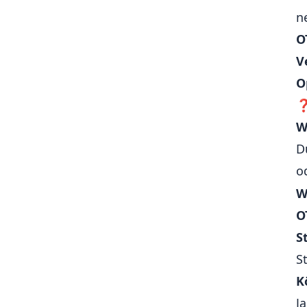
🎥 Medienwiedergabe (Audio,
n
Video)
O
🔄 Hintergrundprozesse (z. B.
V
Downloads, Synchronisation)
O
🔄 App-Version Check / Update-
Meldungen
📅 Kalenderintegration
W
🧠 State-Management
D
📝 Formulare
o
W
O
S
S
K
J