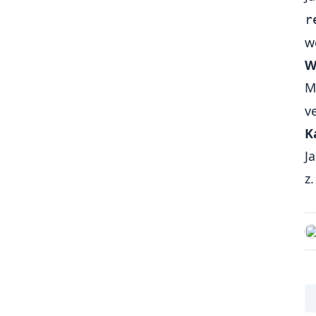
r
w
W
M
v
K
J
z