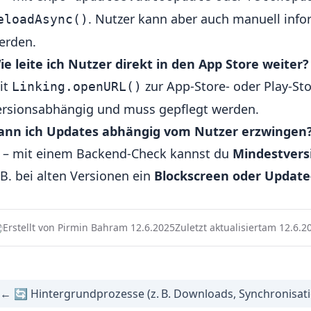
. Nutzer kann aber auch manuell info
eloadAsync()
erden.
ie leite ich Nutzer direkt in den App Store weiter?
it
zur App-Store- oder Play-Sto
Linking.openURL()
ersionsabhängig und muss gepflegt werden.
ann ich Updates abhängig vom Nutzer erzwingen
a – mit einem Backend-Check kannst du
Mindestvers
. B. bei alten Versionen ein
Blockscreen oder Update
Erstellt von Pirmin Bahr
am 12.6.2025
Zuletzt aktualisiert
am 12.6.2
← 🔄 Hintergrundprozesse (z. B. Downloads, Synchronisati