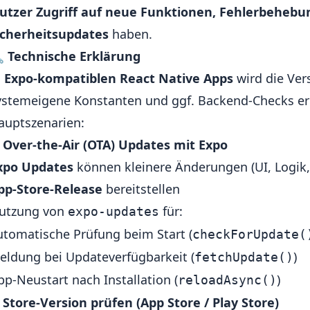
utzer Zugriff auf neue Funktionen, Fehlerbeheb
icherheitsupdates
haben.

Technische Erklärung
n
Expo-kompatiblen React Native Apps
wird die Ver
ystemeigene Konstanten und ggf. Backend-Checks ermi
auptszenarien:
.
Over-the-Air (OTA) Updates mit Expo
xpo Updates
können kleinere Änderungen (UI, Logik,
pp-Store-Release
bereitstellen
utzung von
für:
expo-updates
utomatische Prüfung beim Start (
checkForUpdate(
eldung bei Updateverfügbarkeit (
)
fetchUpdate()
pp-Neustart nach Installation (
)
reloadAsync()
.
Store-Version prüfen (App Store / Play Store)