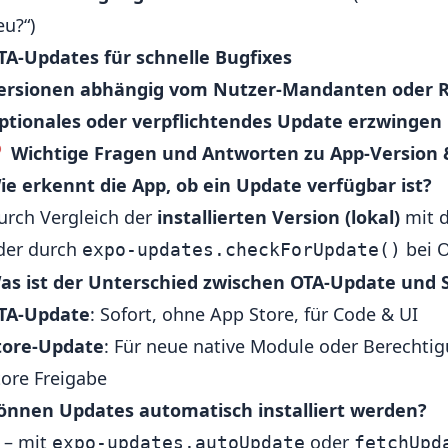
eu?“)
TA-Updates für schnelle Bugfixes
ersionen abhängig vom Nutzer-Mandanten oder R
ptionales oder verpflichtendes Update erzwingen
❓
Wichtige Fragen und Antworten zu App-Version
ie erkennt die App, ob ein Update verfügbar ist?
urch Vergleich der
installierten Version (lokal)
mit 
der durch
bei O
expo-updates.checkForUpdate()
as ist der Unterschied zwischen OTA-Update und 
TA-Update
: Sofort, ohne App Store, für Code & UI
tore-Update
: Für neue native Module oder Berechtig
tore Freigabe
önnen Updates automatisch installiert werden?
a – mit
oder
expo-updates.autoUpdate
fetchUpd