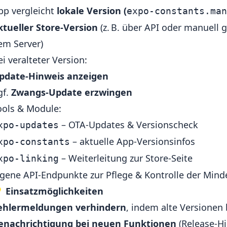
pp vergleicht
lokale Version (
expo-constants.man
ktueller Store-Version
(z. B. über API oder manuell 
em Server)
ei veralteter Version:
pdate-Hinweis anzeigen
gf.
Zwangs-Update erzwingen
ools & Module:
– OTA-Updates & Versionscheck
xpo-updates
– aktuelle App-Versionsinfos
xpo-constants
– Weiterleitung zur Store-Seite
xpo-linking
igene API-Endpunkte zur Pflege & Kontrolle der Mind

Einsatzmöglichkeiten
ehlermeldungen verhindern
, indem alte Versionen
enachrichtigung bei neuen Funktionen
(Release-Hi