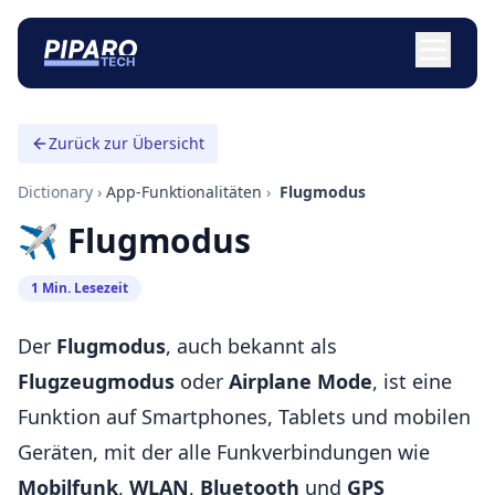
Zurück zur Übersicht
Dictionary
›
App-Funktionalitäten
›
️ Flugmodus
✈️ Flugmodus
1 Min. Lesezeit
Der
Flugmodus
, auch bekannt als
Flugzeugmodus
oder
Airplane Mode
, ist eine
Funktion auf Smartphones, Tablets und mobilen
Geräten, mit der alle Funkverbindungen wie
Mobilfunk
,
WLAN
,
Bluetooth
und
GPS