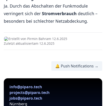
Ja. Durch das Abschalten der Funkmodule
verringert sich der
Stromverbrauch
deutlich –
besonders bei schlechter Netzabdeckung.
Erstellt von Pirmin Bahr
am 12.6.2025
Zuletzt aktualisiert
am 12.6.2025
🔔 Push Notifications →
info@piparo.tech
projects@piparo.tech
jobs@piparo.tech
Nürnberg