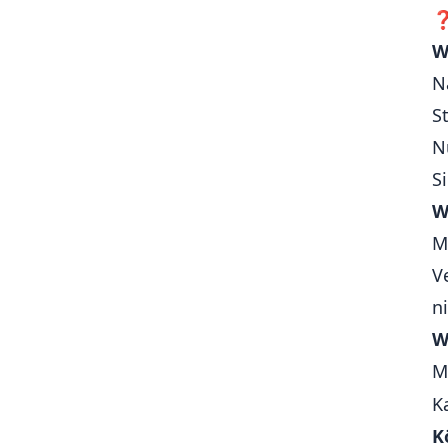
🎥 Medienwiedergabe (Audio,
Video)
W
🔄 Hintergrundprozesse (z. B.
N
Downloads, Synchronisation)
S
🔄 App-Version Check / Update-
Meldungen
N
📅 Kalenderintegration
S
🧠 State-Management
W
📝 Formulare
M
V
n
W
M
K
K