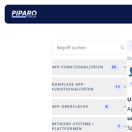
Di
APP-FUNKTIONALITÄTEN
35

✈️ Flugmodus
KOMPLEXE APP-
11
FUNKTIONALITÄTEN
🔔 Push Notifications
U
💬 In-App Messaging
📡 IoT (Internet of Things)
APP-OBERFLÄCHE
6
A
🔐 Authentifizierung
🧠 Künstliche Intelligenz (KI / AI)
u
🔗 Deep Linking
🧭 Tab Bar / Drawer Navigation /
🕶️ Augmented Reality (AR)
BETRIEBS-SYSTEME /
Layout
7
S
👁️‍🗨️ Biometrische Authentifizierung
PLATTFORMEN
🧠 Virtual Reality (VR)