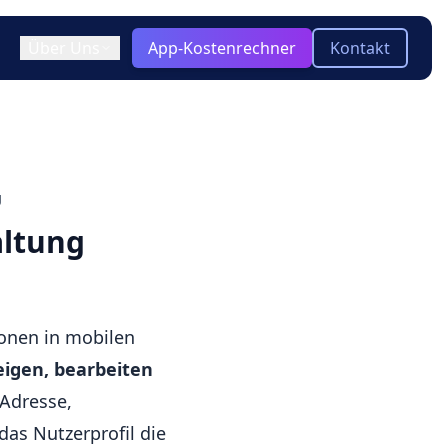
Über Uns
App-Kostenrechner
Kontakt
ir / Team
)
ooling & Tech Stack
keln
Blog
g
Aktuelle Insights zu App-
otyping
-platform
Entwicklung, Technologien und
altung
Trends
twicklung?
Glossar
Kompakte Erklärungen zu
wichtigen Begriffen der App-
onen in mobilen
Entwicklung
eigen, bearbeiten
-Adresse,
das Nutzerprofil die