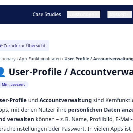
Case Studies
Leistungen
Wissen
W
App Design (UI/UX
Zurück zur Übersicht
Cross-Platform / Hybride App
T
Mobile App vs. Web App (PWA)
Warum eine App entwic
Konzept & Strategie
Entwicklung
lassen?
ctionary
Hybrid App vs. Native App
›
App-Funktionalitäten
›
User-Profile / Accountverwaltun
Wireframing & Prot
Flutter App Entwicklung
Was ist hybride / cross
 User-Profile / Accountverw
Cross-Platform Apps im Vergleich
App Entwicklung?
UI/UX Design
React Native App Entwicklung
Web App Entwicklung
Was kostet eine App-En
1 Min. Lesezeit
Statische Websites
ser-Profile
und
Accountverwaltung
sind Kernfunkti
Progressive Web Apps (PWAs)
pps, mit denen Nutzer ihre
persönlichen Daten anz
nd verwalten
können – z. B. Name, Profilbild, E-Mail
pracheinstellungen oder Passwort. In vielen Apps ist 