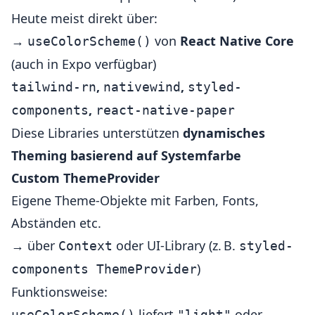
Heute meist direkt über:
→
von
React Native Core
useColorScheme()
(auch in Expo verfügbar)
,
,
tailwind-rn
nativewind
styled-
,
components
react-native-paper
Diese Libraries unterstützen
dynamisches
Theming basierend auf Systemfarbe
Custom ThemeProvider
Eigene Theme-Objekte mit Farben, Fonts,
Abständen etc.
→ über
oder UI-Library (z. B.
Context
styled-
)
components ThemeProvider
Funktionsweise:
liefert
oder
useColorScheme()
"light"