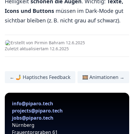
Helligkeit
schonen die Augen
. Wichtig:
Texte,
Icons und Buttons
müssen im Dark-Mode gut
sichtbar bleiben (z. B. nicht grau auf schwarz).
Erstellt von Pirmin Bahr
am 12.6.2025
Zuletzt aktualisiert
am 12.6.2025
← 🤳 Haptisches Feedback
🎞️ Animationen →
info@piparo.tech
projects@piparo.tech
jobs@piparo.tech
Nürnberg
Frauentorgraben 61