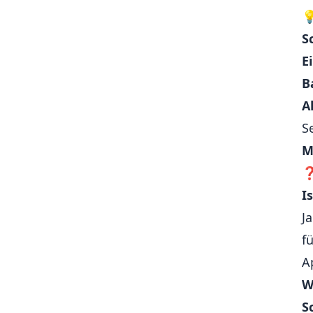
🎥 Medienwiedergabe (Audio,

Video)
S
🔄 Hintergrundprozesse (z. B.
E
Downloads, Synchronisation)
B
🔄 App-Version Check / Update-
Meldungen
A
📅 Kalenderintegration
S
🧠 State-Management
M
📝 Formulare
I
J
f
A
W
S