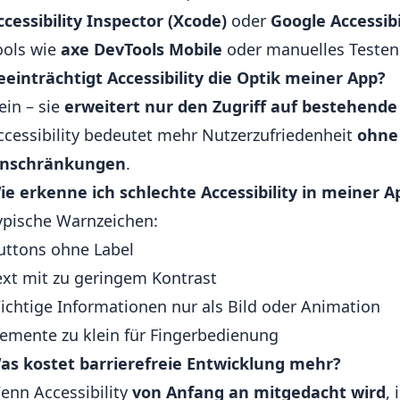
ccessibility Inspector (Xcode)
oder
Google Accessibi
ools wie
axe DevTools Mobile
oder manuelles Testen
eeinträchtigt Accessibility die Optik meiner App?
ein – sie
erweitert nur den Zugriff auf bestehend
ccessibility bedeutet mehr Nutzerzufriedenheit
ohne
inschränkungen
.
ie erkenne ich schlechte Accessibility in meiner A
ypische Warnzeichen:
uttons ohne Label
ext mit zu geringem Kontrast
ichtige Informationen nur als Bild oder Animation
lemente zu klein für Fingerbedienung
as kostet barrierefreie Entwicklung mehr?
enn Accessibility
von Anfang an mitgedacht wird
,