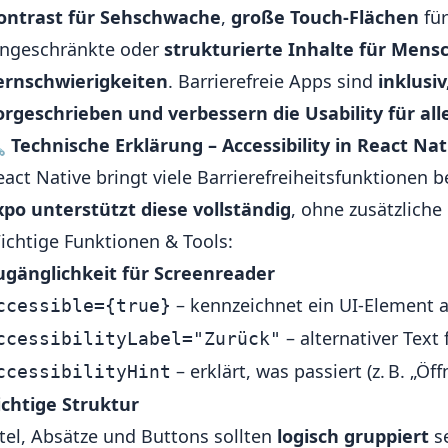
ontrast für Sehschwache
,
große Touch-Flächen
für
ingeschränkte oder
strukturierte Inhalte für Mens
ernschwierigkeiten
. Barrierefreie Apps sind
inklusiv
orgeschrieben und verbessern die Usability für all

Technische Erklärung – Accessibility in React Na
eact Native bringt viele Barrierefreiheitsfunktionen b
xpo unterstützt diese vollständig
, ohne zusätzliche
ichtige Funktionen & Tools:
ugänglichkeit für Screenreader
– kennzeichnet ein UI-Element a
ccessible={true}
– alternativer Text
ccessibilityLabel="Zurück"
– erklärt, was passiert (z. B. „Öf
ccessibilityHint
ichtige Struktur
itel, Absätze und Buttons sollten
logisch gruppiert
s