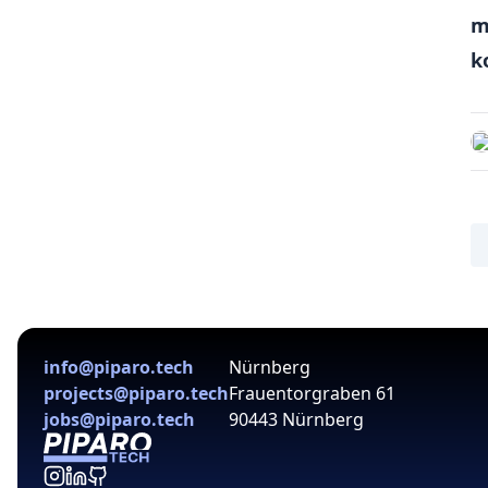
m
k
info@piparo.tech
Nürnberg
projects@piparo.tech
Frauentorgraben 61
jobs@piparo.tech
90443 Nürnberg