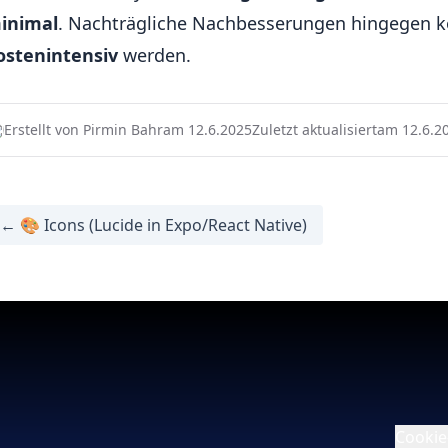
inimal
. Nachträgliche Nachbesserungen hingegen 
ostenintensiv
werden.
Erstellt von Pirmin Bahr
am 12.6.2025
Zuletzt aktualisiert
am 12.6.2
← 🎨 Icons (Lucide in Expo/React Native)
Cookie