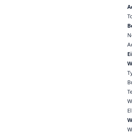
A
T
B
N
A
E
W
T
B
T
W
E
W
W