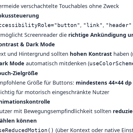
ermeide verschachtelte Touchables ohne Zweck
okussteuerung
,
,
ccessibilityRole="button"
"link"
"header"
rmöglicht Screenreader die
richtige Ankündigung u
ontrast & Dark Mode
ext und Hintergrund sollten
hohen Kontrast
haben (m
ark Mode
automatisch mitdenken (
useColorSchem
ouch-Zielgröße
mpfohlene Größe für Buttons:
mindestens 44×44 dp
ichtig für motorisch eingeschränkte Nutzer
nimationskontrolle
utzer mit Bewegungsempfindlichkeit sollten
reduzi
ählen können
(über Kontext oder native Eins
seReducedMotion()