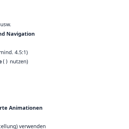
usw.
nd Navigation
ind. 4.5:1)
nutzen)
e()
erte Animationen
tellung) verwenden