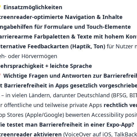

Einsatzmöglichkeiten
creenreader-optimierte Navigation & Inhalte
ingabehilfen für Formulare und Touch-Elemente
arrierearme Farbpaletten & Texte mit hohem Kon
lternative Feedbackarten (Haptik, Ton)
für Nutzer 
eh- oder Hörvermögen
ehrsprachigkeit + leichte Sprache
❓
Wichtige Fragen und Antworten zur Barrierefrei
st Barrierefreiheit in Apps gesetzlich vorgeschrieb
a – in vielen Ländern, darunter Deutschland (BFSG, BITV
ür öffentliche und teilweise private Apps
rechtlich ve
pp Stores (Apple/Google) bewerten Accessibility posit
ie testet man Barrierefreiheit in einer Expo-App?
creenreader aktivieren
(VoiceOver auf iOS, TalkBack