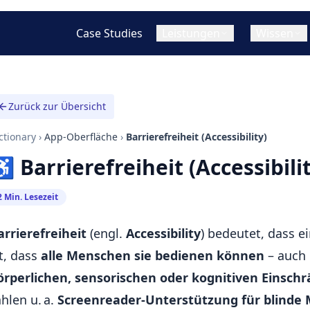
Case Studies
Leistungen
Wissen
W
App Design (UI/UX
Zurück zur Übersicht
Cross-Platform / Hybride App
T
Mobile App vs. Web App (PWA)
Warum eine App entwic
Konzept & Strategie
Entwicklung
lassen?
ctionary
Hybrid App vs. Native App
›
App-Oberfläche
›
Barrierefreiheit (Accessibility)
Wireframing & Prot
Flutter App Entwicklung
Was ist hybride / cross
 Barrierefreiheit (Accessibilit
Cross-Platform Apps im Vergleich
App Entwicklung?
UI/UX Design
React Native App Entwicklung
Web App Entwicklung
Was kostet eine App-En
2 Min. Lesezeit
Statische Websites
arrierefreiheit
(engl.
Accessibility
) bedeutet, dass e
Progressive Web Apps (PWAs)
st, dass
alle Menschen sie bedienen können
– auch 
örperlichen, sensorischen oder kognitiven Einsc
ählen u. a.
Screenreader-Unterstützung für blinde