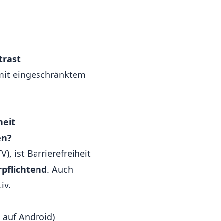
trast
mit eingeschränktem
heit
en?
), ist Barrierefreiheit
rpflichtend
. Auch
iv.
 auf Android)