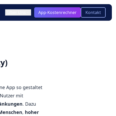
Über Uns
App-Kostenrechner
Kontakt
ir / Team
)
ooling & Tech Stack
keln
Blog
Aktuelle Insights zu App-
otyping
-platform
Entwicklung, Technologien und
y)
Trends
twicklung?
Glossar
Kompakte Erklärungen zu
wichtigen Begriffen der App-
ine App so gestaltet
Entwicklung
Nutzer mit
hränkungen
. Dazu
 Menschen
,
hoher