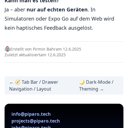
Kann man es testen?
Ja – aber
nur auf echten Geräten
. In
Simulatoren oder Expo Go auf dem Web wird
kein haptisches Feedback ausgelöst.
Erstellt von Pirmin Bahr
am 12.6.2025
Zuletzt aktualisiert
am 12.6.2025
← 🧭 Tab Bar / Drawer
🌙 Dark-Mode /
Navigation / Layout
Theming →
info@piparo.tech
projects@piparo.tech
jobs@piparo.tech