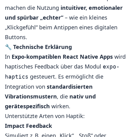
machen die Nutzung
intuitiver, emotionaler
und spürbar „echter“
– wie ein kleines
„Klickgefühl“ beim Antippen eines digitalen
Buttons.
🔧
Technische Erklärung
In
Expo-kompatiblen React Native Apps
wird
haptisches Feedback über das Modul
expo-
gesteuert. Es ermöglicht die
haptics
Integration von
standardisierten
Vibrationsmustern
, die
nativ und
gerätespezifisch
wirken.
Unterstützte Arten von Haptik:
Impact Feedback
Simuliert z. B. einen „Klick“, „Stoß“ oder