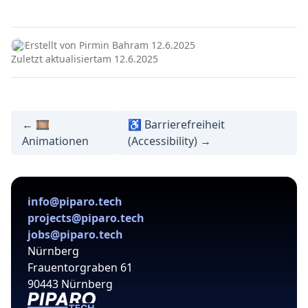
Erstellt von Pirmin Bahr
am 12.6.2025
Zuletzt aktualisiert
am 12.6.2025
← 🎞️
♿ Barrierefreiheit
Animationen
(Accessibility) →
info@piparo.tech
projects@piparo.tech
jobs@piparo.tech
Nürnberg
Frauentorgraben 61
90443 Nürnberg