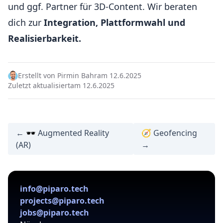
und ggf. Partner für 3D-Content. Wir beraten
dich zur
Integration, Plattformwahl und
Realisierbarkeit.
Erstellt von Pirmin Bahr
am 12.6.2025
Zuletzt aktualisiert
am 12.6.2025
← 🕶️ Augmented Reality
🧭 Geofencing
(AR)
→
info@piparo.tech
projects@piparo.tech
jobs@piparo.tech