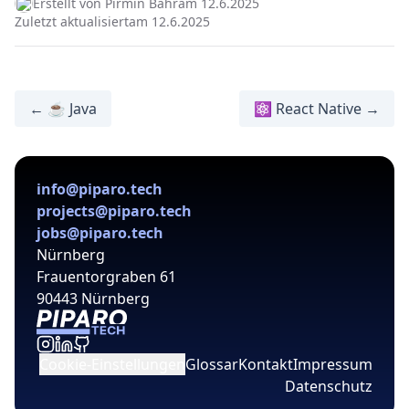
Erstellt von Pirmin Bahr
am 12.6.2025
Zuletzt aktualisiert
am 12.6.2025
← ☕ Java
⚛️ React Native →
info@piparo.tech
projects@piparo.tech
jobs@piparo.tech
Nürnberg
Frauentorgraben 61
90443 Nürnberg
Cookie-Einstellungen
Glossar
Kontakt
Impressum
Datenschutz