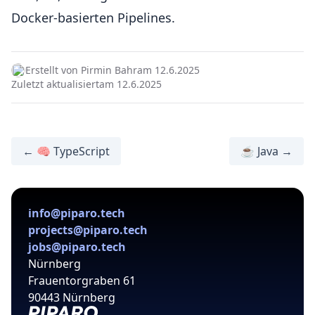
Docker-basierten Pipelines.
Erstellt von Pirmin Bahr
am 12.6.2025
Zuletzt aktualisiert
am 12.6.2025
← 🧠 TypeScript
☕ Java →
info@piparo.tech
projects@piparo.tech
jobs@piparo.tech
Nürnberg
Frauentorgraben 61
90443 Nürnberg