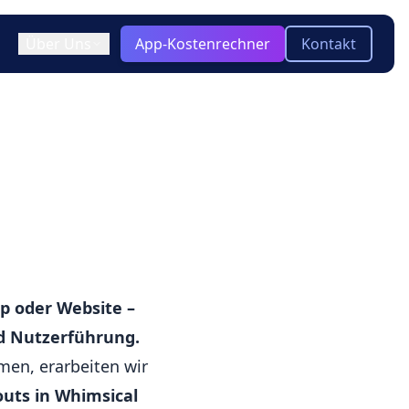
Über Uns
App-Kostenrechner
Kontakt
ir / Team
)
ooling & Tech Stack
keln
Blog
Aktuelle Insights zu App-
otyping
-platform
Entwicklung, Technologien und
Trends
twicklung?
Glossar
Kompakte Erklärungen zu
wichtigen Begriffen der App-
pp oder Website –
Entwicklung
nd Nutzerführung.
men, erarbeiten wir
outs in Whimsical