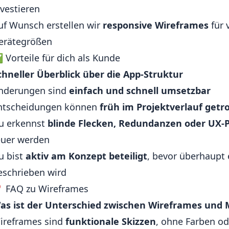
nvestieren
uf Wunsch erstellen wir
responsive Wireframes
für 
erätegrößen
 Vorteile für dich als Kunde
chneller Überblick über die App-Struktur
nderungen sind
einfach und schnell umsetzbar
ntscheidungen können
früh im Projektverlauf getr
u erkennst
blinde Flecken, Redundanzen oder UX-
euer werden
u bist
aktiv am Konzept beteiligt
, bevor überhaupt 
eschrieben wird
 FAQ zu Wireframes
as ist der Unterschied zwischen Wireframes und
ireframes sind
funktionale Skizzen
, ohne Farben od