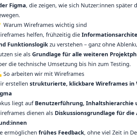
der Figma
, die zeigen, wie sich Nutzer:innen späte
ewegen.
 Warum Wireframes wichtig sind
ireframes helfen, frühzeitig die
Informationsarchite
nd Funktionslogik
zu verstehen – ganz ohne Ablenk
utzen sie als
Grundlage für alle weiteren Projektp
ber die technische Umsetzung bis hin zum Testing.
️ So arbeiten wir mit Wireframes
ir erstellen
strukturierte, klickbare Wireframes in
igma
okus liegt auf
Benutzerführung, Inhaltshierarchie 
ireframes dienen als
Diskussionsgrundlage für di
und:innen
ie ermöglichen
frühes Feedback
, ohne viel Zeit in D