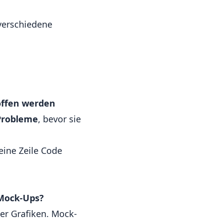
verschiedene
offen werden
Probleme
, bevor sie
eine Zeile Code
 Mock-Ups?
er Grafiken. Mock-