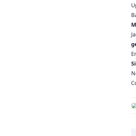
U
🎥 Medienwiedergabe (Audio,
Video)
B
🔄 Hintergrundprozesse (z. B.
M
Downloads, Synchronisation)
J
🔄 App-Version Check / Update-
g
Meldungen
E
📅 Kalenderintegration
S
🧠 State-Management
N
📝 Formulare
C