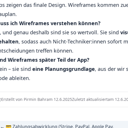
ps zeigen das finale Design. Wireframes kommen zuers
auplan.
uss ich Wireframes verstehen können?
a, und genau deshalb sind sie so wertvoll. Sie sind
vis
ehalten
, sodass auch Nicht-Techniker:innen sofort 
ntscheidungen treffen können.
ind Wireframes später Teil der App?
ein – sie sind
eine Planungsgrundlage
, aus der wir
ode ableiten.
Erstellt von Pirmin Bahr
am 12.6.2025
Zuletzt aktualisiert
am 12.6.2
← 💳 Zahlungsabwicklung (Stripe, PayPal, Apple Pay,