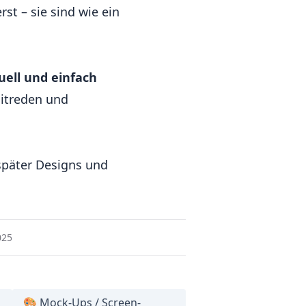
t – sie sind wie ein
uell und einfach
mitreden und
 später Designs und
025
🎨 Mock-Ups / Screen-