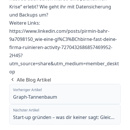
Krise“ erlebt? Wie geht ihr mit Datensicherung
und Backups um?
Weitere Links:
https://www.linkedin.com/posts/pirmin-bahr-
9a7098150_wie-eine-gl%C3%BChbirne-fast-deine-
firma-ruinieren-activity-7270432686857469952-
2H45?
utm_source=share&utm_medium=member_deskt
op
Alle Blog Artikel
Vorheriger Artikel
Graph-Tannenbaum
Nächster Artikel
Start-up gründen – was dir keiner sagt: Gleich GmbH, oder…