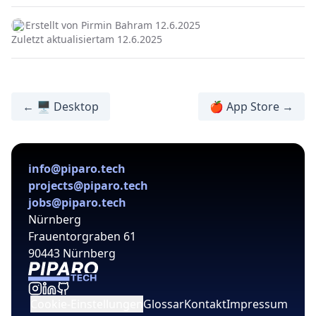
Erstellt von Pirmin Bahr
am 12.6.2025
Zuletzt aktualisiert
am 12.6.2025
← 🖥️ Desktop
🍎 App Store →
info@piparo.tech
projects@piparo.tech
jobs@piparo.tech
Nürnberg
Frauentorgraben 61
90443 Nürnberg
Cookie-Einstellungen
Glossar
Kontakt
Impressum