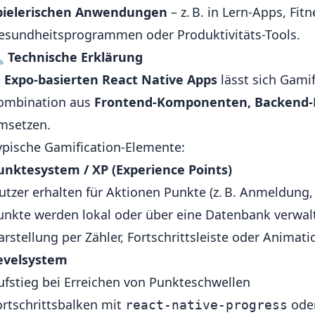
pielerischen Anwendungen
– z. B. in Lern-Apps, Fit
esundheitsprogrammen oder Produktivitäts-Tools.

Technische Erklärung
n
Expo-basierten React Native Apps
lässt sich Gamif
ombination aus
Frontend-Komponenten, Backend-L
msetzen.
ypische Gamification-Elemente:
unktesystem / XP (Experience Points)
utzer erhalten für Aktionen Punkte (z. B. Anmeldung, 
unkte werden lokal oder über eine Datenbank verwal
arstellung per Zähler, Fortschrittsleiste oder Animati
evelsystem
ufstieg bei Erreichen von Punkteschwellen
ortschrittsbalken mit
ode
react-native-progress