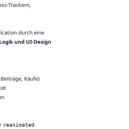
ness-Trackern,
ication durch eine
ogik und UI-Design
Beiträge, Käufe)
tet
on
r
reanimated