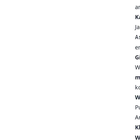
a
K
J
A
e
G
W
m
k
W
P
A
K
W