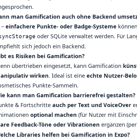
ngesprochen.
ann man Gamification auch ohne Backend umset
a –
einfachere Punkte- oder Badge-Systeme
können 
oder SQLite verwaltet werden. Für Lan
syncStorage
mpfiehlt sich jedoch ein Backend.
ibt es Risiken bei Gamification?
enn übertrieben eingesetzt, kann Gamification
küns
anipulativ wirken
. Ideal ist eine
echte Nutzer-Bel
osmetisches Punkte-Sammeln.
ie kann man Gamification barrierefrei gestalten?
unkte & Fortschritte
auch per Text und VoiceOver
er
nimationen
optional machen
(für Nutzer mit Einsc
lare Feedback-Töne oder Vibrationen
ergänzen (pe
elche Libraries helfen bei Gamification in Expo?