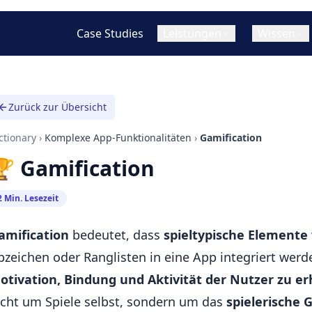
Case Studies
Leistungen
Wissen
W
App Design (UI/UX
Zurück zur Übersicht
Cross-Platform / Hybride App
T
Mobile App vs. Web App (PWA)
Warum eine App entwic
Konzept & Strategie
Entwicklung
lassen?
ctionary
Hybrid App vs. Native App
›
Komplexe App-Funktionalitäten
›
Gamification
Wireframing & Prot
Flutter App Entwicklung
Was ist hybride / cross
 Gamification
Cross-Platform Apps im Vergleich
App Entwicklung?
UI/UX Design
React Native App Entwicklung
Web App Entwicklung
Was kostet eine App-En
2 Min. Lesezeit
Statische Websites
amification
bedeutet, dass
spieltypische Elemente
Progressive Web Apps (PWAs)
bzeichen oder Ranglisten in eine App integriert werd
otivation, Bindung und Aktivität der Nutzer zu e
icht um Spiele selbst, sondern um das
spielerische 