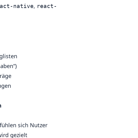
,
act-native
react-
glisten
gaben“)
träge
ngen
n
fühlen sich Nutzer
ird gezielt