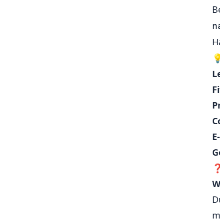
B
🎥 Medienwiedergabe (Audio,
Video)
n
🔄 Hintergrundprozesse (z. B.
H
Downloads, Synchronisation)

🔄 App-Version Check / Update-
Meldungen
L
📅 Kalenderintegration
F
🧠 State-Management
P
📝 Formulare
C
E
G
W
D
m