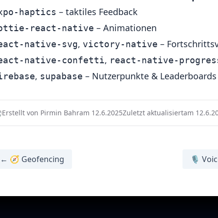
– taktiles Feedback
xpo-haptics
– Animationen
ottie-react-native
,
– Fortschritts
eact-native-svg
victory-native
,
eact-native-confetti
react-native-progres
,
– Nutzerpunkte & Leaderboards
irebase
supabase
Erstellt von Pirmin Bahr
am 12.6.2025
Zuletzt aktualisiert
am 12.6.2
← 🧭 Geofencing
🎙️ Voi