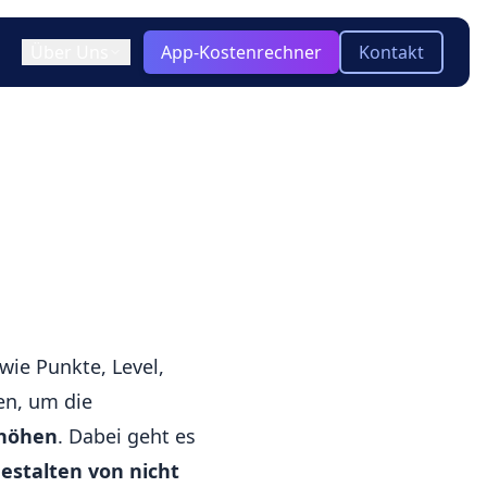
Über Uns
App-Kostenrechner
Kontakt
ir / Team
)
ooling & Tech Stack
keln
Blog
Aktuelle Insights zu App-
otyping
-platform
Entwicklung, Technologien und
Trends
twicklung?
Glossar
Kompakte Erklärungen zu
wichtigen Begriffen der App-
wie Punkte, Level,
Entwicklung
en, um die
rhöhen
. Dabei geht es
Gestalten von nicht