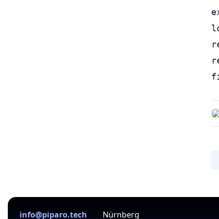
e
l
r
r
f
info@piparo.tech
Nürnberg