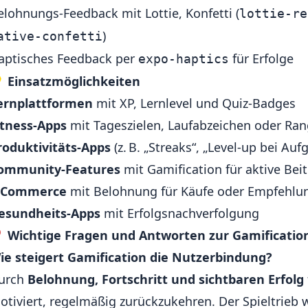
elohnungs-Feedback mit Lottie, Konfetti (
lottie-re
)
ative-confetti
aptisches Feedback per
für Erfolge
expo-haptics

Einsatzmöglichkeiten
ernplattformen
mit XP, Lernlevel und Quiz-Badges
itness-Apps
mit Tageszielen, Laufabzeichen oder Ran
roduktivitäts-Apps
(z. B. „Streaks“, „Level-up bei Auf
ommunity-Features
mit Gamification für aktive Bei
-Commerce
mit Belohnung für Käufe oder Empfehlu
esundheits-Apps
mit Erfolgsnachverfolgung
❓
Wichtige Fragen und Antworten zur Gamificatio
ie steigert Gamification die Nutzerbindung?
urch
Belohnung, Fortschritt und sichtbaren Erfolg
otiviert, regelmäßig zurückzukehren. Der Spieltrieb w