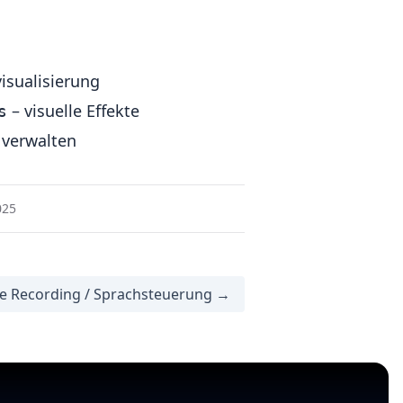
visualisierung
– visuelle Effekte
s
 verwalten
025
ce Recording / Sprachsteuerung →