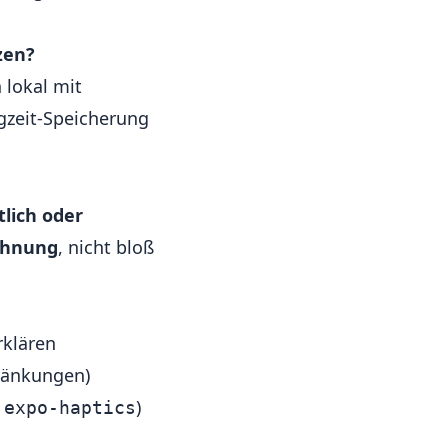
zen?
lokal mit
gzeit-Speicherung
tlich oder
ohnung
, nicht bloß
klären
hränkungen)
r
)
expo-haptics