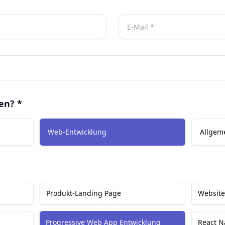
en? *
Web-Entwicklung
Allgem
Produkt-Landing Page
Website
Progressive Web App Entwicklung
React N