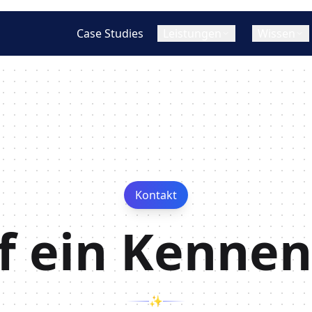
Case Studies
Leistungen
Wissen
W
App Design (UI/UX
Cross-Platform / Hybride App
T
Mobile App vs. Web App (PWA)
Warum eine App entwic
Konzept & Strategie
Entwicklung
lassen?
Hybrid App vs. Native App
Wireframing & Prot
Flutter App Entwicklung
Was ist hybride / cross
Cross-Platform Apps im Vergleich
App Entwicklung?
UI/UX Design
React Native App Entwicklung
Web App Entwicklung
Was kostet eine App-En
Kontakt
Statische Websites
f ein Kenne
Progressive Web Apps (PWAs)
✨