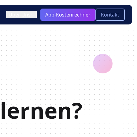
Über Uns
App-Kostenrechner
Kontakt
ir / Team
)
ooling & Tech Stack
keln
Blog
Aktuelle Insights zu App-
otyping
-platform
Entwicklung, Technologien und
Trends
twicklung?
Glossar
Kompakte Erklärungen zu
nlernen?
wichtigen Begriffen der App-
Entwicklung