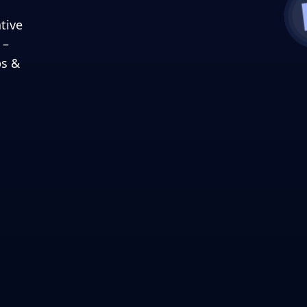
tive
 –
ps &