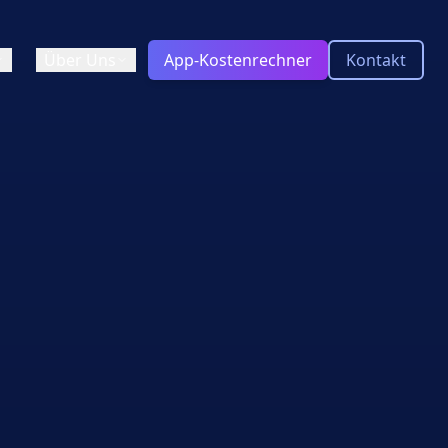
Über Uns
App-Kostenrechner
Kontakt
Wir / Team
UX)
Tooling & Tech Stack
ickeln
ie
Blog
Aktuelle Insights zu App-
ototyping
ss-platform
Entwicklung, Technologien und
Trends
Entwicklung?
Glossar
Kompakte Erklärungen zu
wichtigen Begriffen der App-
Entwicklung