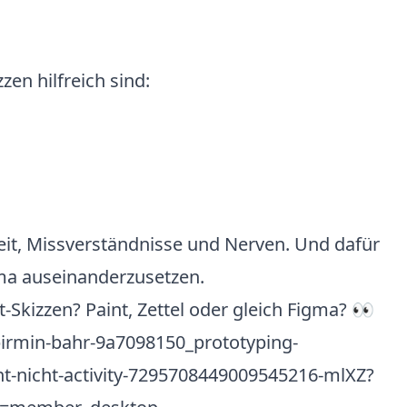
zen hilfreich sind:
Zeit, Missverständnisse und Nerven. Und dafür
gma auseinanderzusetzen.
-Skizzen? Paint, Zettel oder gleich Figma? 👀
pirmin-bahr-9a7098150_prototyping-
-nicht-activity-7295708449009545216-mlXZ?