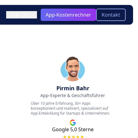
Über Uns
App-Kostenrechner
Kontakt
ir / Team
)
ooling & Tech Stack
keln
Blog
Aktuelle Insights zu App-
otyping
-platform
Entwicklung, Technologien und
Trends
twicklung?
Glossar
Pirmin Bahr
App-Experte & Geschäftsführer
Kompakte Erklärungen zu
wichtigen Begriffen der App-
Über 10 Jahre Erfahrung, 30+ Apps
Entwicklung
konzeptioniert und realisiert, spezialisiert auf
App-Entwicklung für Startups & Unternehmen.
Google 5,0 Sterne
★
★
★
★
★