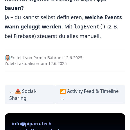
bauen?
Ja – du kannst selbst definieren,
welche Events
wann geloggt werden
. Mit
(z. B.
logEvent()
bei Firebase) steuerst du alles manuell.
Erstellt von Pirmin Bahr
am 12.6.2025
Zuletzt aktualisiert
am 12.6.2025
← 📤 Social-
📶 Activity Feed & Timeline
Sharing
→
info@piparo.tech