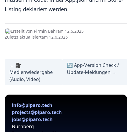
Listing deklariert werden.
Erstellt von Pirmin Bahr
am 12.6.2025
Zuletzt aktualisiert
am 12.6.2025
← 🎥
🔄 App-Version Check /
Medienwiedergabe
Update-Meldungen →
(Audio, Video)
info@piparo.tech
projects@piparo.tech
jobs@piparo.tech
Nürnberg