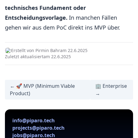
technisches Fundament oder
Entscheidungsvorlage.
In manchen Fällen
gehen wir aus dem PoC direkt ins MVP über.
Erstellt von Pirmin Bahr
am 22.6.2025
Zuletzt aktualisiert
am 22.6.2025
← 🚀 MVP (Minimum Viable
🏢 Enterprise
Product)
→
info@piparo.tech
projects@piparo.tech
jobs@piparo.tech