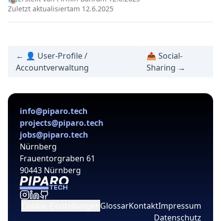
Zuletzt aktualisiert
am 12.6.2025
← 👤 User-Profile /
📤 Social-
Accountverwaltung
Sharing →
info@piparo.tech
projects@piparo.tech
jobs@piparo.tech
Nürnberg
Frauentorgraben 61
90443 Nürnberg
Cookie-Einstellungen
Glossar
Kontakt
Impressum
Datenschutz