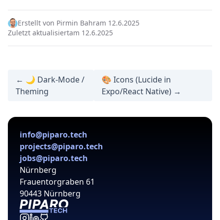
Erstellt von Pirmin Bahr
am 12.6.2025
Zuletzt aktualisiert
am 12.6.2025
← 🌙 Dark-Mode /
🎨 Icons (Lucide in
Theming
Expo/React Native) →
info@piparo.tech
projects@piparo.tech
jobs@piparo.tech
Nürnberg
Frauentorgraben 61
90443 Nürnberg