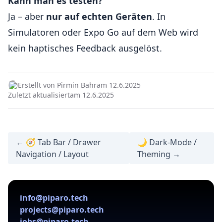
Kann man es testen?
Ja – aber
nur auf echten Geräten
. In
Simulatoren oder Expo Go auf dem Web wird
kein haptisches Feedback ausgelöst.
Erstellt von Pirmin Bahr
am 12.6.2025
Zuletzt aktualisiert
am 12.6.2025
← 🧭 Tab Bar / Drawer
🌙 Dark-Mode /
Navigation / Layout
Theming →
info@piparo.tech
projects@piparo.tech
jobs@piparo.tech