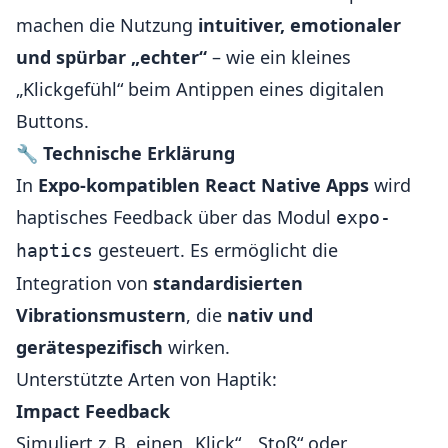
machen die Nutzung
intuitiver, emotionaler
und spürbar „echter“
– wie ein kleines
„Klickgefühl“ beim Antippen eines digitalen
Buttons.
🔧
Technische Erklärung
In
Expo-kompatiblen React Native Apps
wird
haptisches Feedback über das Modul
expo-
gesteuert. Es ermöglicht die
haptics
Integration von
standardisierten
Vibrationsmustern
, die
nativ und
gerätespezifisch
wirken.
Unterstützte Arten von Haptik:
Impact Feedback
Simuliert z. B. einen „Klick“, „Stoß“ oder