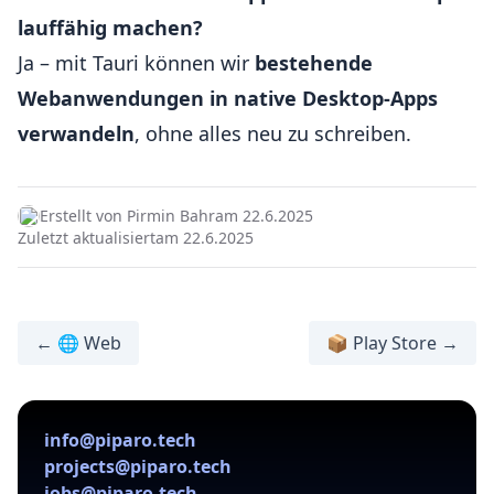
lauffähig machen?
Ja – mit Tauri können wir
bestehende
Webanwendungen in native Desktop-Apps
verwandeln
, ohne alles neu zu schreiben.
Erstellt von Pirmin Bahr
am 22.6.2025
Zuletzt aktualisiert
am 22.6.2025
← 🌐 Web
📦 Play Store →
info@piparo.tech
projects@piparo.tech
jobs@piparo.tech