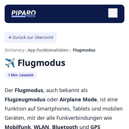
Zurück zur Übersicht
Dictionary
›
App-Funktionalitäten
›
️ Flugmodus
✈️ Flugmodus
1 Min. Lesezeit
Der
Flugmodus
, auch bekannt als
Flugzeugmodus
oder
Airplane Mode
, ist eine
Funktion auf Smartphones, Tablets und mobilen
Geräten, mit der alle Funkverbindungen wie
Mobilfunk
,
WLAN
,
Bluetooth
und
GPS