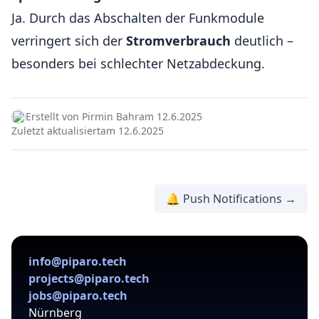
Ja. Durch das Abschalten der Funkmodule
verringert sich der
Stromverbrauch
deutlich –
besonders bei schlechter Netzabdeckung.
Erstellt von Pirmin Bahr
am 12.6.2025
Zuletzt aktualisiert
am 12.6.2025
🔔 Push Notifications →
info@piparo.tech
projects@piparo.tech
jobs@piparo.tech
Nürnberg