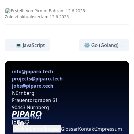
Erstellt von Pirmin Bahr
am 12.6.2025
Zuletzt aktualisiert
am 12.6.2025
← 💻 JavaScript
⚙️ Go (Golang) →
info@piparo.tech
projects@piparo.tech
jobs@piparo.tech
Nürnberg
Frauentorgraben 61
90443 Nürnberg
Cookie-Einstellungen
Glossar
Kontakt
Impressum