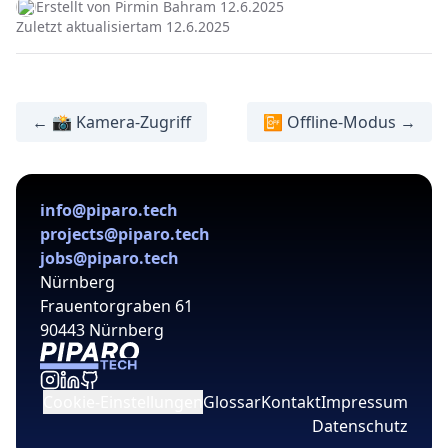
Erstellt von Pirmin Bahr
am 12.6.2025
Zuletzt aktualisiert
am 12.6.2025
← 📸 Kamera-Zugriff
📴 Offline-Modus →
info@piparo.tech
projects@piparo.tech
jobs@piparo.tech
Nürnberg
Frauentorgraben 61
90443 Nürnberg
Cookie-Einstellungen
Glossar
Kontakt
Impressum
Datenschutz