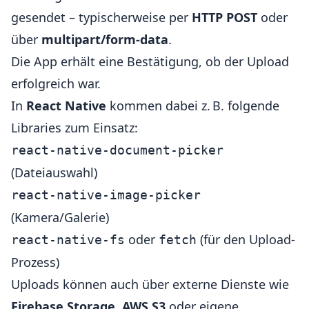
gesendet – typischerweise per
HTTP POST
oder
über
multipart/form-data
.
Die App erhält eine Bestätigung, ob der Upload
erfolgreich war.
In
React Native
kommen dabei z. B. folgende
Libraries zum Einsatz:
react-native-document-picker
(Dateiauswahl)
react-native-image-picker
(Kamera/Galerie)
oder
(für den Upload-
react-native-fs
fetch
Prozess)
Uploads können auch über externe Dienste wie
Firebase Storage
,
AWS S3
oder eigene